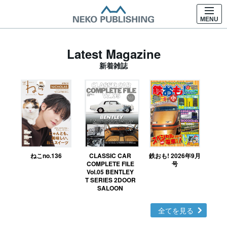
MENU
Latest Magazine
新着雑誌
ねこno.136
CLASSIC CAR
鉄おも! 2026年9月
Ｎ
COMPLETE FILE
号
Vol.05 BENTLEY
MO
T SERIES 2DOOR
SALOON
全てを見る