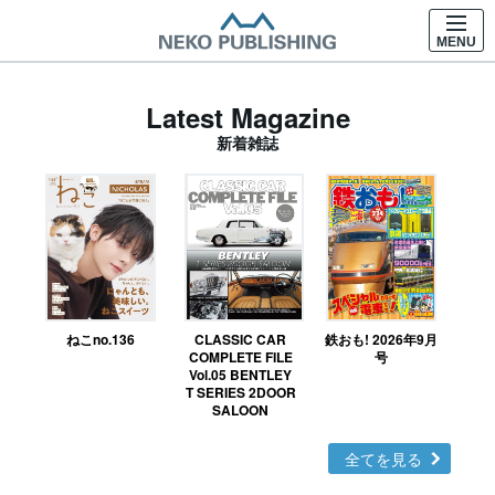
MENU
Latest Magazine
新着雑誌
ねこno.136
CLASSIC CAR
鉄おも! 2026年9月
Ｎ
COMPLETE FILE
号
Vol.05 BENTLEY
MO
T SERIES 2DOOR
SALOON
全てを見る