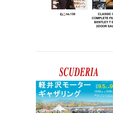
ねこno.136
CLASSIC
COMPLETE FIL
BENTLEY T 
2DOOR SA