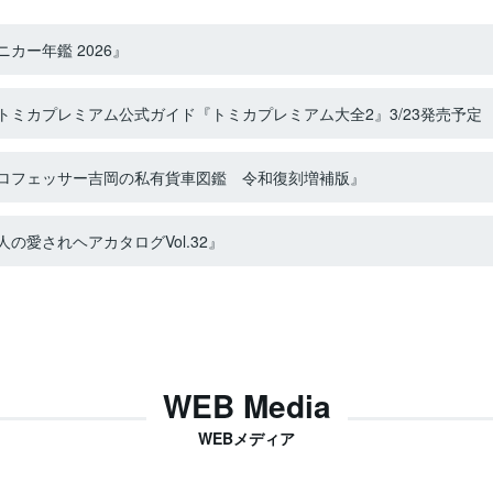
カー年鑑 2026』
ミカプレミアム公式ガイド『トミカプレミアム大全2』3/23発売予定
ロフェッサー吉岡の私有貨車図鑑 令和復刻増補版』
の愛されヘアカタログVol.32』
WEB Media
WEBメディア