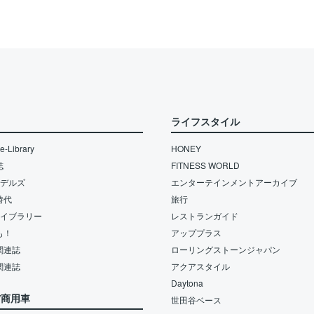
ライフスタイル
-Library
HONEY
誌
FITNESS WORLD
モデルズ
エンターテインメントアーカイブ
時代
旅行
ライブラリー
レストランガイド
も！
アッププラス
関連誌
ローリングストーンジャパン
関連誌
アクアスタイル
Daytona
/商用車
世田谷ベース