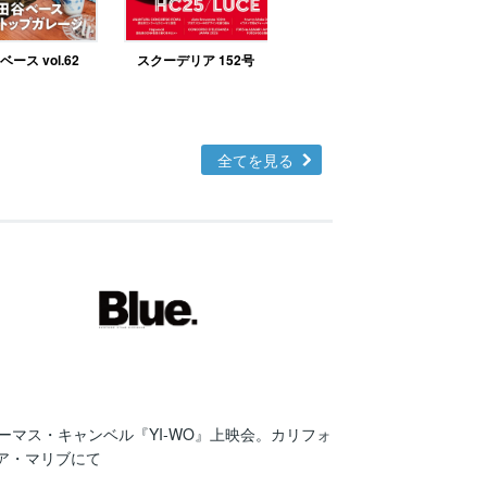
ース vol.62
スクーデリア 152号
北欧テイストの部屋づ
くりno.48
全てを見る