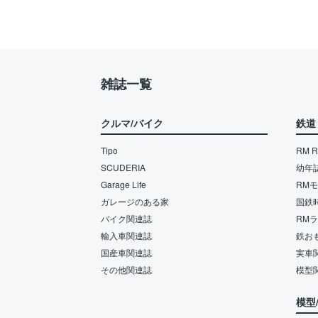
雑誌一覧
クルマ/バイク
鉄道
Tipo
RM Re
SCUDERIA
幼年
Garage Life
RM
ガレージのある家
国鉄
バイク関連誌
RM
輸入車関連誌
鉄お
国産車関連誌
実車
その他関連誌
模型
模型