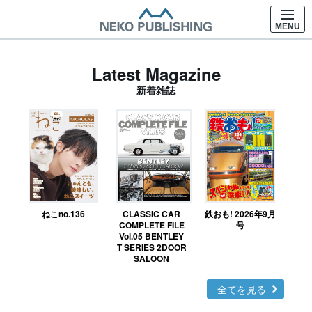
MENU
Latest Magazine
新着雑誌
ねこno.136
CLASSIC CAR
鉄おも! 2026年9月
Ｎ
COMPLETE FILE
号
Vol.05 BENTLEY
MO
T SERIES 2DOOR
SALOON
全てを見る