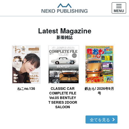
MENU
Latest Magazine
新着雑誌
ねこno.136
CLASSIC CAR
鉄おも! 2026年9月
Ｎ
COMPLETE FILE
号
Vol.05 BENTLEY
MO
T SERIES 2DOOR
SALOON
全てを見る