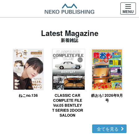
MENU
Latest Magazine
新着雑誌
ねこno.136
CLASSIC CAR
鉄おも! 2026年9月
Ｎ
COMPLETE FILE
号
Vol.05 BENTLEY
MO
T SERIES 2DOOR
SALOON
全てを見る