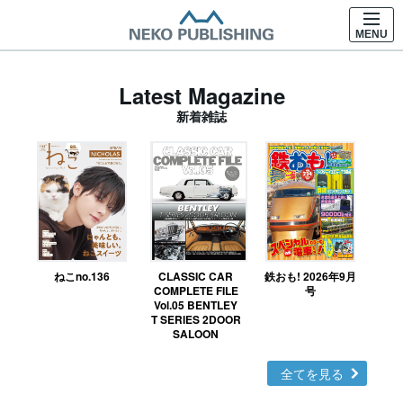
MENU
Latest Magazine
新着雑誌
ねこno.136
CLASSIC CAR
鉄おも! 2026年9月
Ｎ
COMPLETE FILE
号
Vol.05 BENTLEY
MO
T SERIES 2DOOR
SALOON
全てを見る