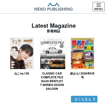
MENU
Latest Magazine
新着雑誌
ねこno.136
CLASSIC CAR
鉄おも! 2026年9月
Ｎ
COMPLETE FILE
号
Vol.05 BENTLEY
MO
T SERIES 2DOOR
SALOON
全てを見る