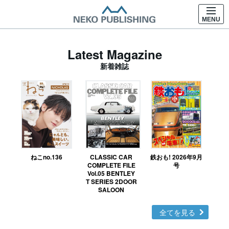
MENU
Latest Magazine
新着雑誌
ねこno.136
CLASSIC CAR
鉄おも! 2026年9月
Ｎ
COMPLETE FILE
号
Vol.05 BENTLEY
MO
T SERIES 2DOOR
SALOON
全てを見る