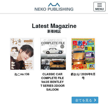
MENU
Latest Magazine
新着雑誌
ねこno.136
CLASSIC CAR
鉄おも! 2026年9月
Ｎ
COMPLETE FILE
号
Vol.05 BENTLEY
MO
T SERIES 2DOOR
SALOON
全てを見る