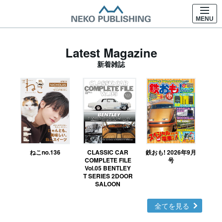
MENU
Latest Magazine
新着雑誌
ねこno.136
CLASSIC CAR
鉄おも! 2026年9月
Ｎ
COMPLETE FILE
号
Vol.05 BENTLEY
MO
T SERIES 2DOOR
SALOON
全てを見る