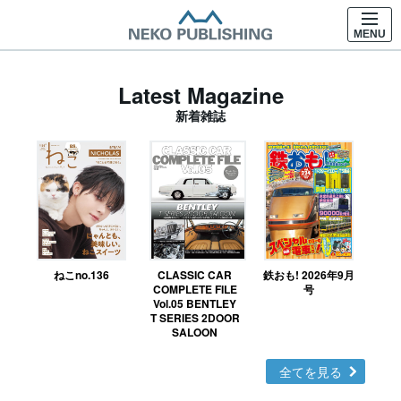
MENU
Latest Magazine
新着雑誌
ねこno.136
CLASSIC CAR
鉄おも! 2026年9月
Ｎ
COMPLETE FILE
号
Vol.05 BENTLEY
MO
T SERIES 2DOOR
SALOON
全てを見る