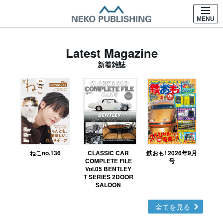
MENU
Latest Magazine
新着雑誌
ねこno.136
CLASSIC CAR
鉄おも! 2026年9月
Ｎ
COMPLETE FILE
号
Vol.05 BENTLEY
MO
T SERIES 2DOOR
SALOON
全てを見る