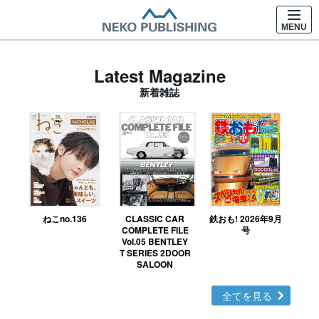
MENU
Latest Magazine
新着雑誌
ねこno.136
CLASSIC CAR
鉄おも! 2026年9月
Ｎ
COMPLETE FILE
号
Vol.05 BENTLEY
MO
T SERIES 2DOOR
SALOON
全てを見る