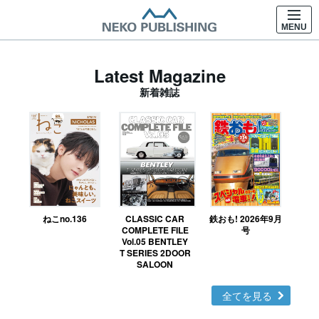
MENU
Latest Magazine
新着雑誌
ねこno.136
CLASSIC CAR
鉄おも! 2026年9月
Ｎ
COMPLETE FILE
号
Vol.05 BENTLEY
MO
T SERIES 2DOOR
SALOON
全てを見る