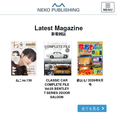
MENU
Latest Magazine
新着雑誌
ねこno.136
CLASSIC CAR
鉄おも! 2026年9月
Ｎ
COMPLETE FILE
号
Vol.05 BENTLEY
MO
T SERIES 2DOOR
SALOON
全てを見る