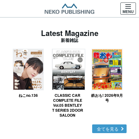
MENU
Latest Magazine
新着雑誌
ねこno.136
CLASSIC CAR
鉄おも! 2026年9月
Ｎ
COMPLETE FILE
号
Vol.05 BENTLEY
MO
T SERIES 2DOOR
SALOON
全てを見る