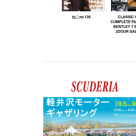
ねこno.136
CLASSIC
COMPLETE FIL
BENTLEY T 
2DOOR SA