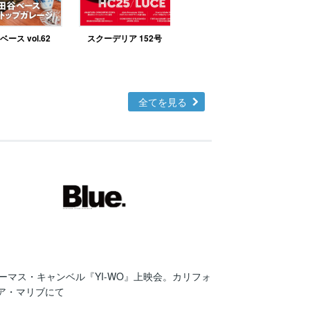
ース vol.62
スクーデリア 152号
北欧テイストの部屋づ
くりno.48
全てを見る