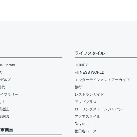
ライフスタイル
-Library
HONEY
誌
FITNESS WORLD
モデルズ
エンターテインメントアーカイブ
時代
旅行
ライブラリー
レストランガイド
も！
アッププラス
関連誌
ローリングストーンジャパン
関連誌
アクアスタイル
Daytona
/商用車
世田谷ベース