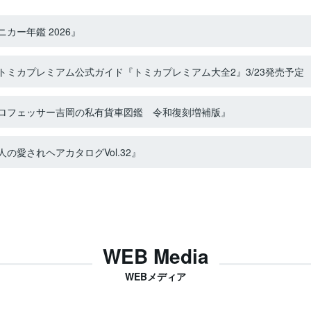
カー年鑑 2026』
ミカプレミアム公式ガイド『トミカプレミアム大全2』3/23発売予定
ロフェッサー吉岡の私有貨車図鑑 令和復刻増補版』
の愛されヘアカタログVol.32』
WEB Media
WEBメディア