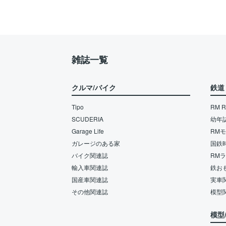
雑誌一覧
クルマ/バイク
鉄道
Tipo
RM Re
SCUDERIA
幼年
Garage Life
RM
ガレージのある家
国鉄
バイク関連誌
RM
輸入車関連誌
鉄お
国産車関連誌
実車
その他関連誌
模型
模型