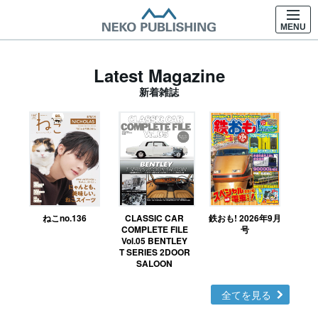
MENU
Latest Magazine
新着雑誌
ねこno.136
CLASSIC CAR
鉄おも! 2026年9月
Ｎ
COMPLETE FILE
号
Vol.05 BENTLEY
MO
T SERIES 2DOOR
SALOON
全てを見る