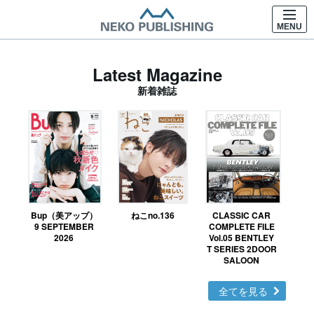
MENU
Latest Magazine
新着雑誌
Bup（美アップ）
ねこno.136
CLASSIC CAR
鉄お
9 SEPTEMBER
COMPLETE FILE
2026
Vol.05 BENTLEY
T SERIES 2DOOR
SALOON
全てを見る