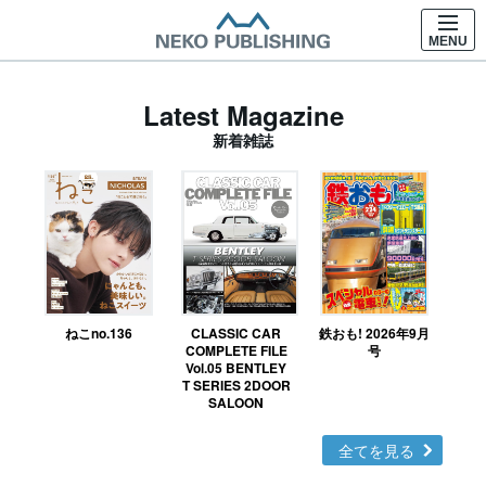
MENU
Latest Magazine
新着雑誌
ねこno.136
CLASSIC CAR
鉄おも! 2026年9月
Ｎ
COMPLETE FILE
号
Vol.05 BENTLEY
MO
T SERIES 2DOOR
SALOON
全てを見る