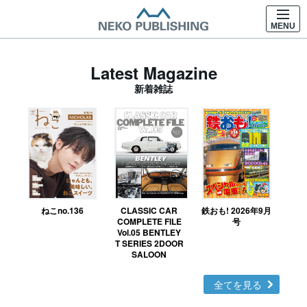
MENU
Latest Magazine
新着雑誌
ねこno.136
CLASSIC CAR
鉄おも! 2026年9月
Ｎ
COMPLETE FILE
号
Vol.05 BENTLEY
MO
T SERIES 2DOOR
SALOON
全てを見る