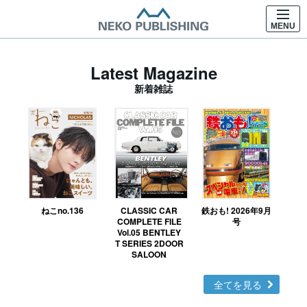
MENU
Latest Magazine
新着雑誌
ねこno.136
CLASSIC CAR
鉄おも! 2026年9月
Ｎ
COMPLETE FILE
号
Vol.05 BENTLEY
MO
T SERIES 2DOOR
SALOON
全てを見る