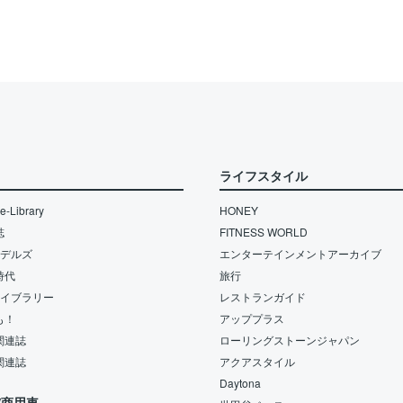
ライフスタイル
-Library
HONEY
誌
FITNESS WORLD
モデルズ
エンターテインメントアーカイブ
時代
旅行
ライブラリー
レストランガイド
も！
アッププラス
関連誌
ローリングストーンジャパン
関連誌
アクアスタイル
Daytona
/商用車