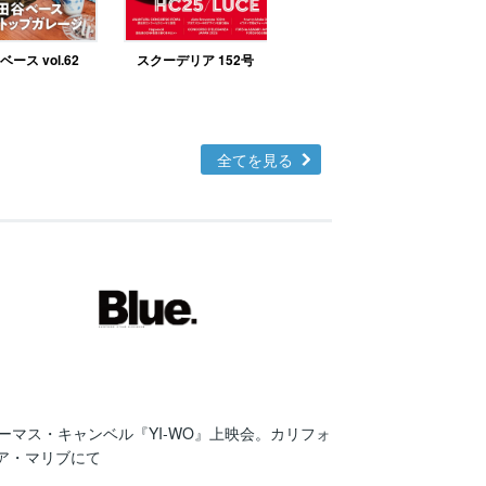
ース vol.62
スクーデリア 152号
北欧テイストの部屋づ
くりno.48
全てを見る