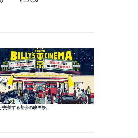
ミニバン3
の
が交差する都会の映画祭。