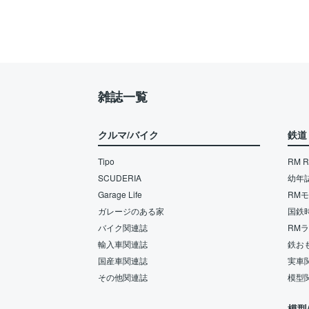
雑誌一覧
クルマ/バイク
鉄道
Tipo
RM Re
SCUDERIA
幼年
Garage Life
RM
ガレージのある家
国鉄
バイク関連誌
RM
輸入車関連誌
鉄お
国産車関連誌
実車
その他関連誌
模型
模型