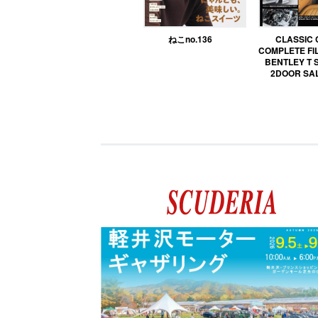
ねこno.136
CLASSIC
COMPLETE FIL
BENTLEY T 
2DOOR SA