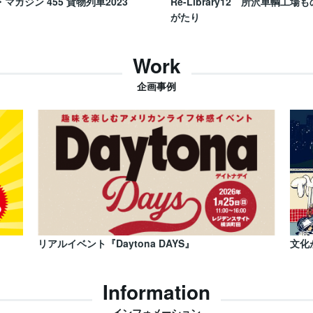
・マガジン 455 貨物列車2023
Re-Library12 所沢車輌工場も
がたり
Work
企画事例
リアルイベント『Daytona DAYS』
文化
Information
インフォメーション