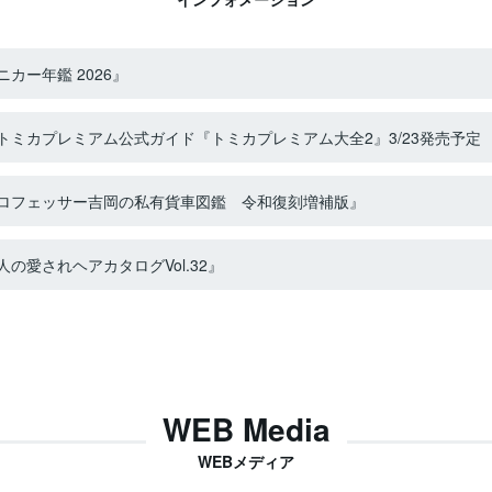
カー年鑑 2026』
ミカプレミアム公式ガイド『トミカプレミアム大全2』3/23発売予定
ロフェッサー吉岡の私有貨車図鑑 令和復刻増補版』
の愛されヘアカタログVol.32』
WEB Media
WEBメディア