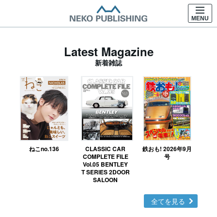
MENU
Latest Magazine
新着雑誌
ねこno.136
CLASSIC CAR
鉄おも! 2026年9月
Ｎ
COMPLETE FILE
号
Vol.05 BENTLEY
MO
T SERIES 2DOOR
SALOON
全てを見る