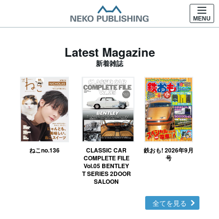
MENU
Latest Magazine
新着雑誌
ねこno.136
CLASSIC CAR
鉄おも! 2026年9月
Ｎ
COMPLETE FILE
号
Vol.05 BENTLEY
MO
T SERIES 2DOOR
SALOON
全てを見る