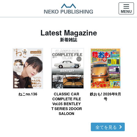
MENU
Latest Magazine
新着雑誌
ねこno.136
CLASSIC CAR
鉄おも! 2026年9月
Ｎ
COMPLETE FILE
号
Vol.05 BENTLEY
MO
T SERIES 2DOOR
SALOON
全てを見る