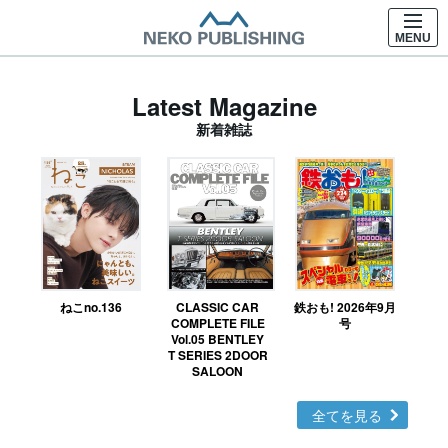
MENU
Latest Magazine
新着雑誌
ねこno.136
CLASSIC CAR
鉄おも! 2026年9月
Ｎ
COMPLETE FILE
号
Vol.05 BENTLEY
MO
T SERIES 2DOOR
SALOON
全てを見る