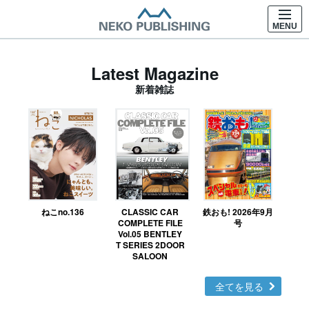
MENU
Latest Magazine
新着雑誌
ねこno.136
CLASSIC CAR
鉄おも! 2026年9月
Ｎ
COMPLETE FILE
号
Vol.05 BENTLEY
MO
T SERIES 2DOOR
SALOON
全てを見る