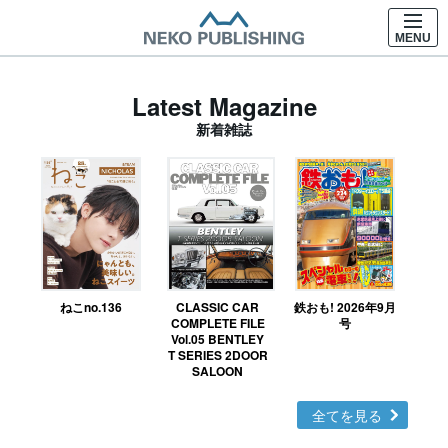
MENU
Latest Magazine
新着雑誌
ねこno.136
CLASSIC CAR
鉄おも! 2026年9月
Ｎ
COMPLETE FILE
号
Vol.05 BENTLEY
MO
T SERIES 2DOOR
SALOON
全てを見る