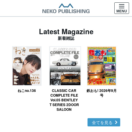
MENU
Latest Magazine
新着雑誌
ねこno.136
CLASSIC CAR
鉄おも! 2026年9月
Ｎ
COMPLETE FILE
号
Vol.05 BENTLEY
MO
T SERIES 2DOOR
SALOON
全てを見る