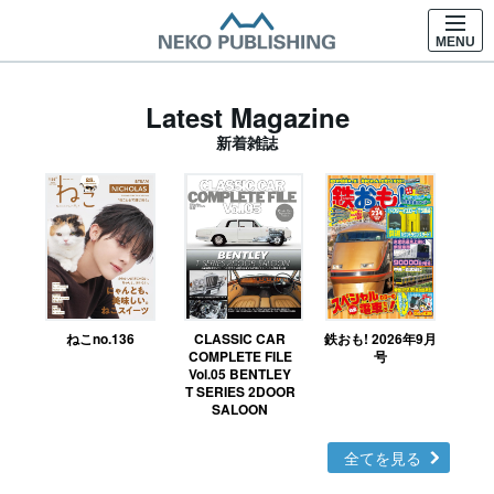
MENU
Latest Magazine
新着雑誌
ねこno.136
CLASSIC CAR
鉄おも! 2026年9月
Ｎ
COMPLETE FILE
号
Vol.05 BENTLEY
MO
T SERIES 2DOOR
SALOON
全てを見る