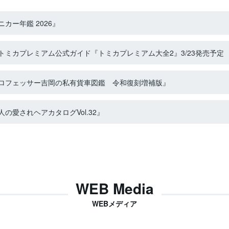
カー年鑑 2026』
ミカプレミアム公式ガイド『トミカプレミアム大全2』3/23発売予定
ロフェッサー吉岡の私有貨車図鑑 令和復刻増補版』
の愛されヘアカタログVol.32』
WEB Media
WEBメディア