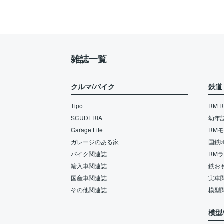
雑誌一覧
クルマ/バイク
鉄道
Tipo
RM Re
SCUDERIA
幼年
Garage Life
RM
ガレージのある家
国鉄
バイク関連誌
RM
輸入車関連誌
鉄お
国産車関連誌
実車
その他関連誌
模型
模型