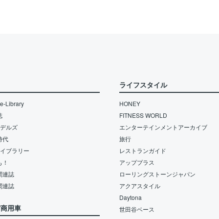
ライフスタイル
-Library
HONEY
誌
FITNESS WORLD
モデルズ
エンターテインメントアーカイブ
時代
旅行
ライブラリー
レストランガイド
も！
アッププラス
関連誌
ローリングストーンジャパン
関連誌
アクアスタイル
Daytona
/商用車
世田谷ベース