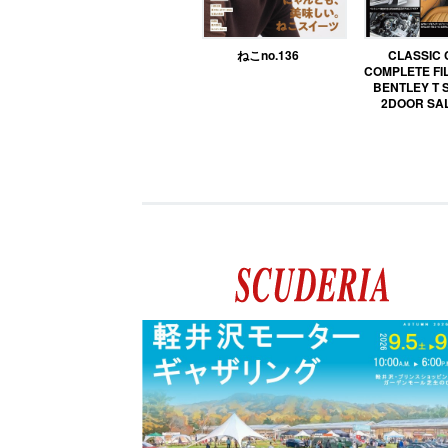
ねこno.136
CLASSIC
COMPLETE FIL
BENTLEY T 
2DOOR SA