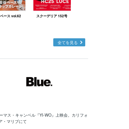
ース vol.62
スクーデリア 152号
北欧テイストの部屋づ
くりno.48
全てを見る