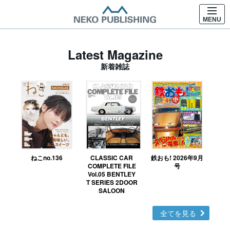
MENU
Latest Magazine
新着雑誌
ねこno.136
CLASSIC CAR
鉄おも! 2026年9月
Ｎ
COMPLETE FILE
号
Vol.05 BENTLEY
MO
T SERIES 2DOOR
SALOON
全てを見る