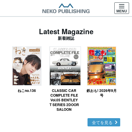
MENU
Latest Magazine
新着雑誌
ねこno.136
CLASSIC CAR
鉄おも! 2026年9月
Ｎ
COMPLETE FILE
号
Vol.05 BENTLEY
MO
T SERIES 2DOOR
SALOON
全てを見る