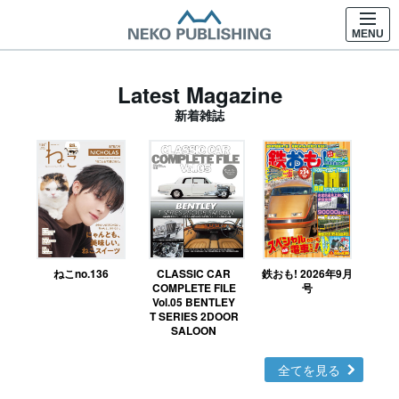
MENU
Latest Magazine
新着雑誌
ねこno.136
CLASSIC CAR
鉄おも! 2026年9月
Ｎ
COMPLETE FILE
号
Vol.05 BENTLEY
MO
T SERIES 2DOOR
SALOON
全てを見る