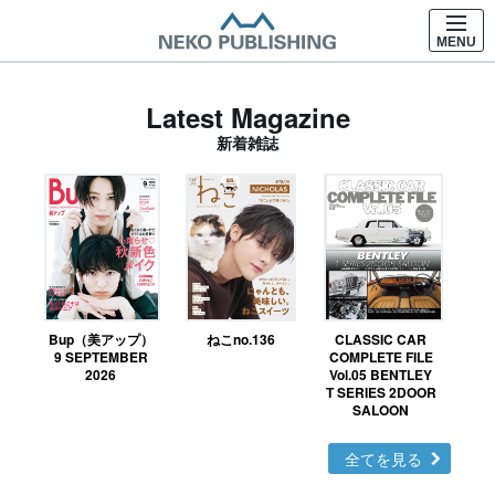
MENU
Latest Magazine
新着雑誌
Bup（美アップ）
ねこno.136
CLASSIC CAR
鉄お
9 SEPTEMBER
COMPLETE FILE
2026
Vol.05 BENTLEY
T SERIES 2DOOR
SALOON
全てを見る