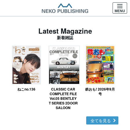
MENU
Latest Magazine
新着雑誌
ねこno.136
CLASSIC CAR
鉄おも! 2026年9月
Ｎ
COMPLETE FILE
号
Vol.05 BENTLEY
MO
T SERIES 2DOOR
SALOON
全てを見る