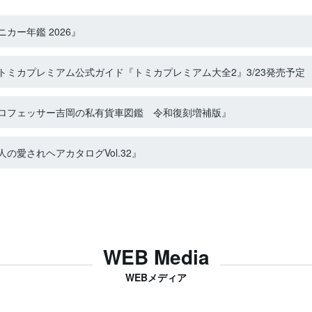
カー年鑑 2026』
ミカプレミアム公式ガイド『トミカプレミアム大全2』3/23発売予定
ロフェッサー吉岡の私有貨車図鑑 令和復刻増補版』
の愛されヘアカタログVol.32』
WEB Media
WEBメディア