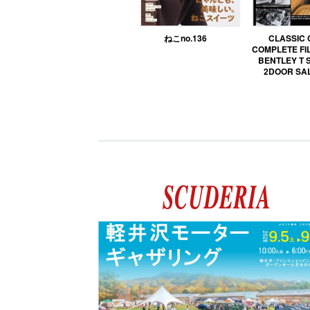
ねこno.136
CLASSIC
COMPLETE FIL
BENTLEY T 
2DOOR SA