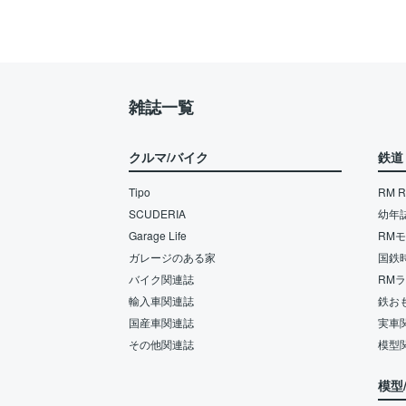
雑誌一覧
クルマ/バイク
鉄道
Tipo
RM Re
SCUDERIA
幼年
Garage Life
RM
ガレージのある家
国鉄
バイク関連誌
RM
輸入車関連誌
鉄お
国産車関連誌
実車
その他関連誌
模型
模型