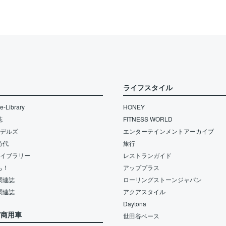
ライフスタイル
-Library
HONEY
誌
FITNESS WORLD
モデルズ
エンターテインメントアーカイブ
時代
旅行
ライブラリー
レストランガイド
も！
アッププラス
関連誌
ローリングストーンジャパン
関連誌
アクアスタイル
Daytona
/商用車
世田谷ベース