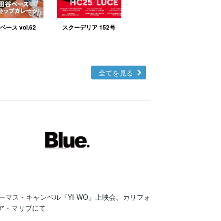
ース vol.62
スクーデリア 152号
北欧テイストの部屋づ
くりno.48
全てを見る