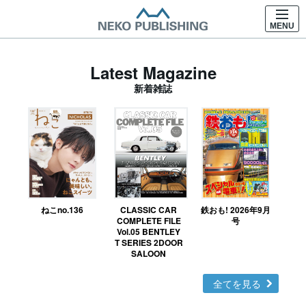
MENU
Latest Magazine
新着雑誌
ねこno.136
CLASSIC CAR
鉄おも! 2026年9月
Ｎ
COMPLETE FILE
号
Vol.05 BENTLEY
MO
T SERIES 2DOOR
SALOON
全てを見る