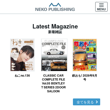
MENU
Latest Magazine
新着雑誌
ねこno.136
CLASSIC CAR
鉄おも! 2026年9月
Ｎ
COMPLETE FILE
号
Vol.05 BENTLEY
MO
T SERIES 2DOOR
SALOON
全てを見る