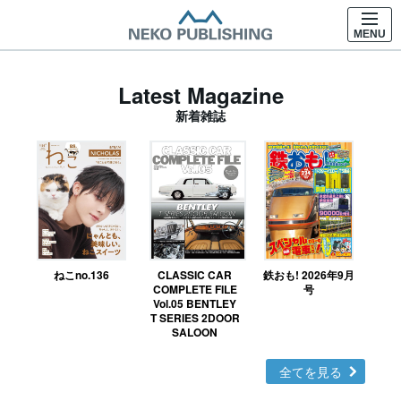
MENU
Latest Magazine
新着雑誌
ねこno.136
CLASSIC CAR
鉄おも! 2026年9月
Ｎ
COMPLETE FILE
号
Vol.05 BENTLEY
MO
T SERIES 2DOOR
SALOON
全てを見る