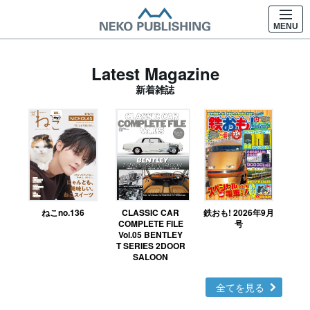
MENU
Latest Magazine
新着雑誌
ねこno.136
CLASSIC CAR
鉄おも! 2026年9月
Ｎ
COMPLETE FILE
号
Vol.05 BENTLEY
MO
T SERIES 2DOOR
SALOON
全てを見る