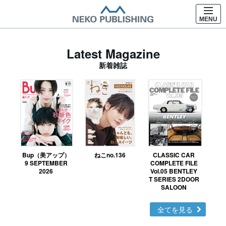
MENU
Latest Magazine
新着雑誌
Bup（美アップ）
ねこno.136
CLASSIC CAR
鉄お
9 SEPTEMBER
COMPLETE FILE
2026
Vol.05 BENTLEY
T SERIES 2DOOR
SALOON
全てを見る