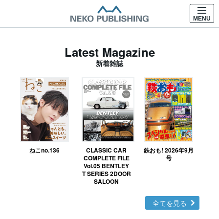
MENU
Latest Magazine
新着雑誌
ねこno.136
CLASSIC CAR
鉄おも! 2026年9月
Ｎ
COMPLETE FILE
号
Vol.05 BENTLEY
MO
T SERIES 2DOOR
SALOON
全てを見る