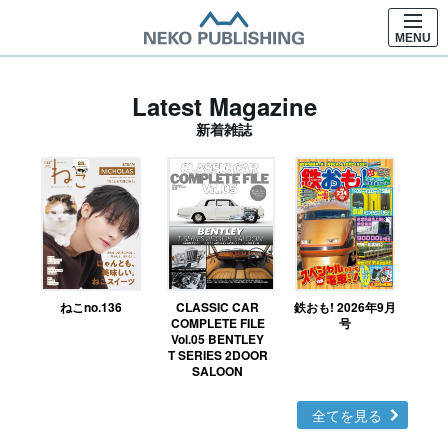
MENU
Latest Magazine
新着雑誌
ねこno.136
CLASSIC CAR
鉄おも! 2026年9月
Ｎ
COMPLETE FILE
号
Vol.05 BENTLEY
MO
T SERIES 2DOOR
SALOON
全てを見る