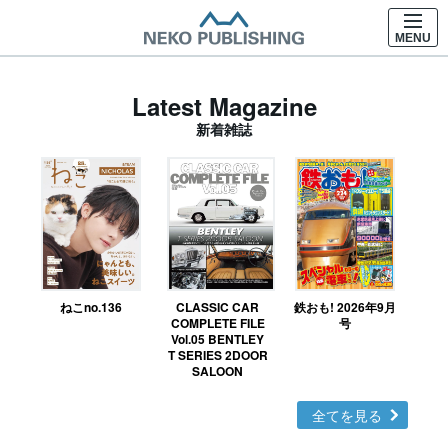
MENU
Latest Magazine
新着雑誌
ねこno.136
CLASSIC CAR
鉄おも! 2026年9月
Ｎ
COMPLETE FILE
号
Vol.05 BENTLEY
MO
T SERIES 2DOOR
SALOON
全てを見る