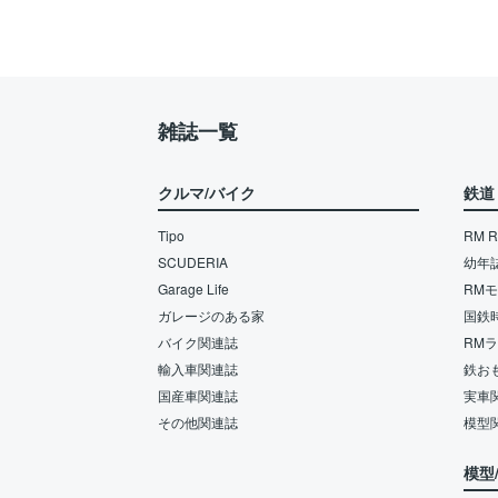
雑誌一覧
クルマ/バイク
鉄道
Tipo
RM Re
SCUDERIA
幼年
Garage Life
RM
ガレージのある家
国鉄
バイク関連誌
RM
輸入車関連誌
鉄お
国産車関連誌
実車
その他関連誌
模型
模型