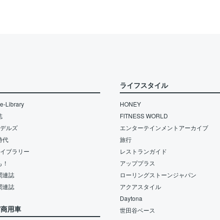
ライフスタイル
-Library
HONEY
誌
FITNESS WORLD
モデルズ
エンターテインメントアーカイブ
時代
旅行
ライブラリー
レストランガイド
も！
アッププラス
関連誌
ローリングストーンジャパン
関連誌
アクアスタイル
Daytona
/商用車
世田谷ベース