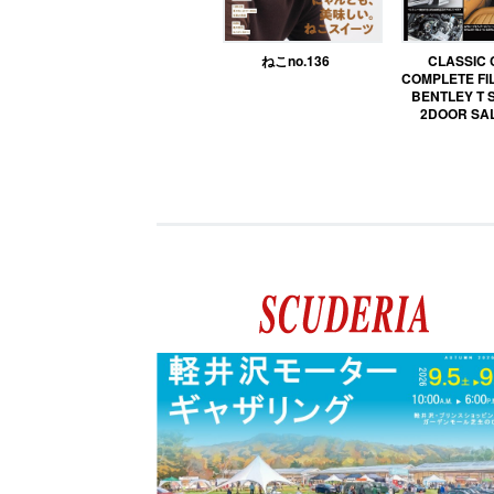
ねこno.136
CLASSIC
COMPLETE FIL
BENTLEY T 
2DOOR SA