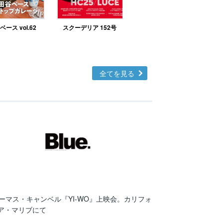
ース vol.62
スクーデリア 152号
北欧テイストの部屋づ
くりno.48
全てを見る