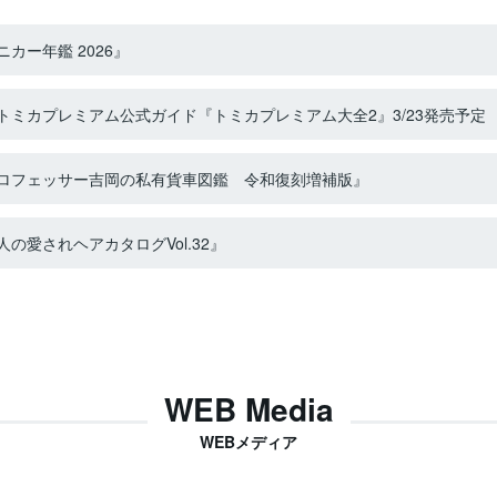
カー年鑑 2026』
ミカプレミアム公式ガイド『トミカプレミアム大全2』3/23発売予定
ロフェッサー吉岡の私有貨車図鑑 令和復刻増補版』
の愛されヘアカタログVol.32』
WEB Media
WEBメディア