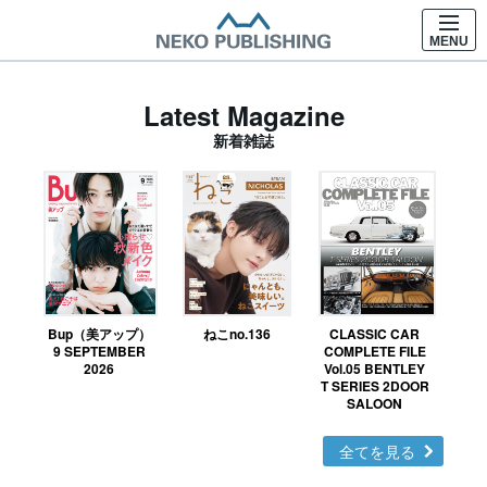
MENU
Latest Magazine
新着雑誌
Bup（美アップ）
ねこno.136
CLASSIC CAR
鉄お
9 SEPTEMBER
COMPLETE FILE
2026
Vol.05 BENTLEY
T SERIES 2DOOR
SALOON
全てを見る