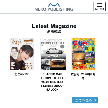
MENU
Latest Magazine
新着雑誌
ねこno.136
CLASSIC CAR
鉄おも! 2026年9月
Ｎ
COMPLETE FILE
号
Vol.05 BENTLEY
MO
T SERIES 2DOOR
SALOON
全てを見る